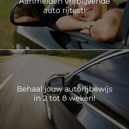
Aanmelden vrijblijvende
auto rijtest!
Behaal jouw autorijbewijs
in 2 tot 8 weken!