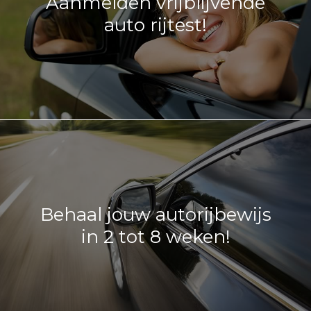
Aanmelden vrijblijvende
auto rijtest!
Behaal jouw autorijbewijs
in 2 tot 8 weken!