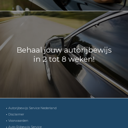
Behaal jouw autorijbewijs
in 2 tot 8 weken!
Autorijbewijs Service Nederland
Disclaimer
Voorwaarden
Auto Rijbewijs Service