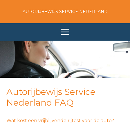
AUTORIJBEWIJS SERVICE NEDERLAND
Autorijbewijs Service
Nederland FAQ
Wat kost een vrijblijvende rijtest voor de auto?