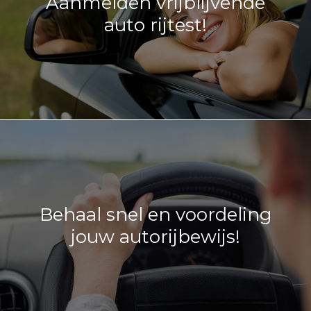
Aanmelden vrijblijvende
auto rijtest!
Behaal snel en voordeling
jouw autorijbewijs!