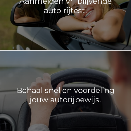
Aanmelden vrijblijvende
auto rijtest!
Behaal snel en voordeling
jouw autorijbewijs!